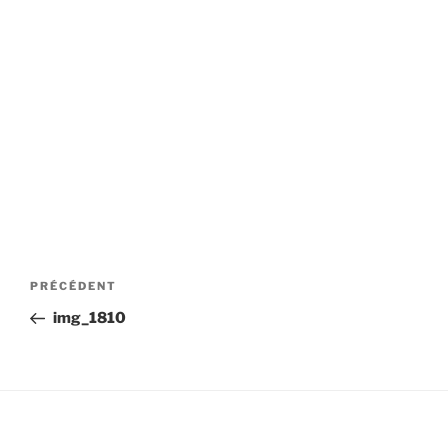
Navigation
Article
PRÉCÉDENT
de
précédent
img_1810
l’article