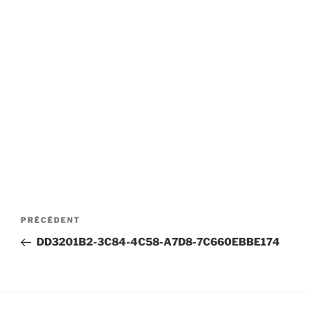
Navigation
Article
PRÉCÉDENT
de
précédent
DD3201B2-3C84-4C58-A7D8-7C660EBBE174
l’article