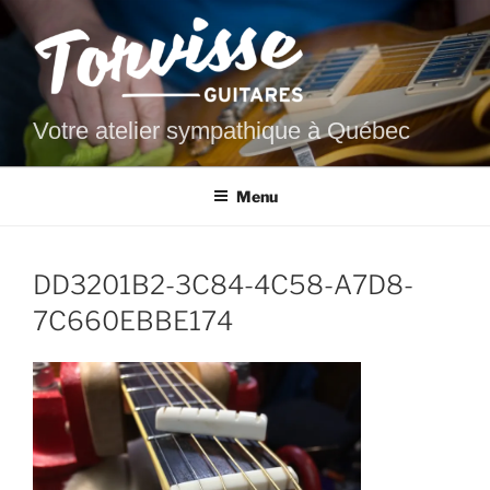
Aller
au
contenu
principal
Votre atelier sympathique à Québec
Menu
DD3201B2-3C84-4C58-A7D8-
7C660EBBE174