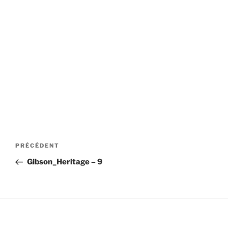
Navigation
Article
PRÉCÉDENT
de
précédent
Gibson_Heritage – 9
l’article