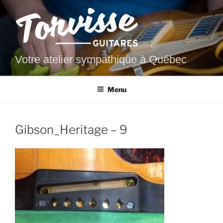
Aller
au
contenu
principal
Votre atelier sympathique à Québec
Menu
Gibson_Heritage – 9