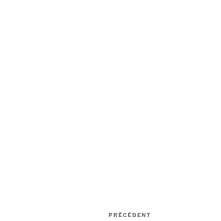
Navigation
Article
PRÉCÉDENT