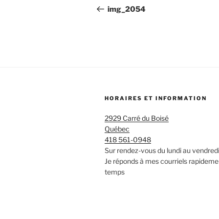
de
précédent
img_2054
l’article
HORAIRES ET INFORMATION
2929 Carré du Boisé
Québec
418 561-0948
Sur rendez-vous du lundi au vendred
Je réponds à mes courriels rapideme
temps