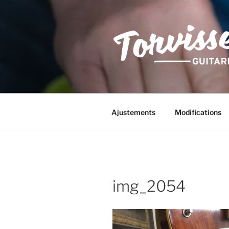
Aller
au
contenu
principal
Ajustements
Modifications
img_2054