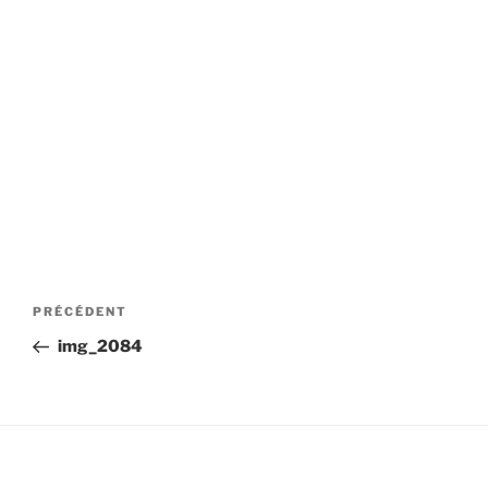
Navigation
Article
PRÉCÉDENT
de
précédent
img_2084
l’article