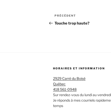
Navigation
Article
PRÉCÉDENT
de
précédent
Touche trop haute?
l’article
HORAIRES ET INFORMATION
2929 Carré du Boisé
Québec
418 561-0948
Sur rendez-vous du lundi au vendred
Je réponds à mes courriels rapideme
temps